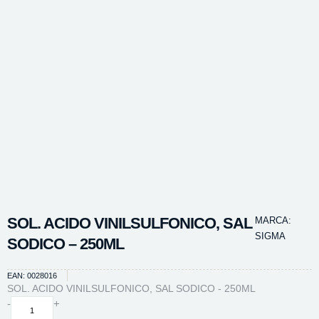
SOL. ACIDO VINILSULFONICO, SAL
MARCA:
SIGMA
SODICO – 250ML
EAN: 0028016
SOL. ACIDO VINILSULFONICO, SAL SODICO - 250ML
SOL.
-
+
ACIDO