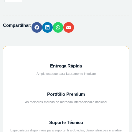
VINILSULFONICO,
SAL
SODICO
Compartilhar:
-
250ML
quantidade
Entrega Rápida
Amplo estoque para faturamento imediato
Portfólio Premium
As melhores marcas do mercado internacional e nacional
Suporte Técnico
Especialistas disponíveis para suporte, tira-dúvidas, demonstrações e análise