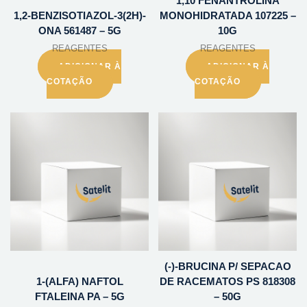
1,10 FENANTROLINA
1,2-BENZISOTIAZOL-3(2H)-
MONOHIDRATADA 107225 –
ONA 561487 – 5G
10G
REAGENTES
REAGENTES
ADICIONAR À
ADICIONAR À
COTAÇÃO
COTAÇÃO
(-)-BRUCINA P/ SEPACAO
1-(ALFA) NAFTOL
DE RACEMATOS PS 818308
FTALEINA PA – 5G
– 50G