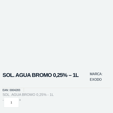
SOL. AGUA BROMO 0,25% – 1L
MARCA:
EXODO
EAN: 0004283
SOL. AGUA BROMO 0,25% - 1L
SOL.
-
+
AGUA
BROMO