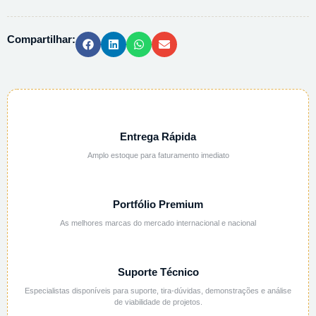
0,25%
-
Compartilhar:
1L
quantidade
Entrega Rápida
Amplo estoque para faturamento imediato
Portfólio Premium
As melhores marcas do mercado internacional e nacional
Suporte Técnico
Especialistas disponíveis para suporte, tira-dúvidas, demonstrações e análise
de viabilidade de projetos.