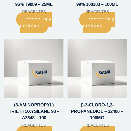
96% T9889 – 25ML
99% 108383 – 100ML
REAGENTES
REAGENTES
ADICIONAR À
ADICIONAR À
COTAÇÃO
COTAÇÃO
(3-AMINOPROPYL)
()-3-CLORO-1,2-
TRIETHOXYSILANE 98 –
PROPANEDIOL – 32406 –
A3648 – 100
100MG
REAGENTES
REAGENTES