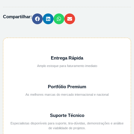
-
1L
Compartilhar:
quantidade
Entrega Rápida
Amplo estoque para faturamento imediato
Portfólio Premium
As melhores marcas do mercado internacional e nacional
Suporte Técnico
Especialistas disponíveis para suporte, tira-dúvidas, demonstrações e análise
de viabilidade de projetos.