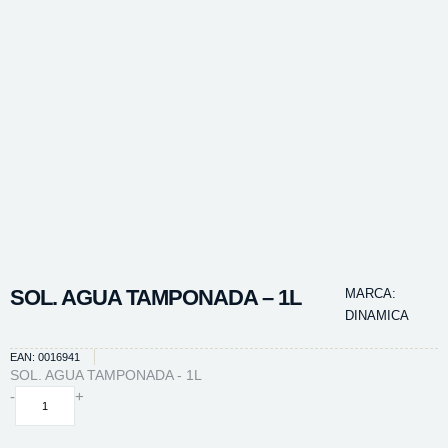
SOL. AGUA TAMPONADA – 1L
MARCA:
DINAMICA
EAN: 0016941
SOL. AGUA TAMPONADA - 1L
SOL.
-
+
AGUA
TAMPONADA