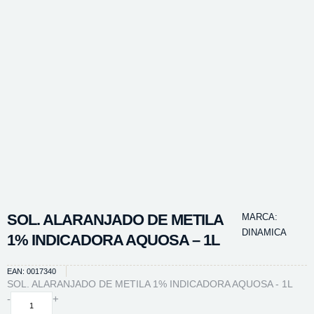
SOL. ALARANJADO DE METILA
MARCA:
DINAMICA
1% INDICADORA AQUOSA – 1L
EAN: 0017340
SOL. ALARANJADO DE METILA 1% INDICADORA AQUOSA - 1L
SOL.
-
+
ALARANJADO