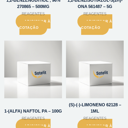
1,2-BENZENODITIOL , 96%
1,2-BENZISOTIAZOL-3(2H)-
270865 – 500MG
ONA 561487 – 5G
REAGENTES
REAGENTES
ADICIONAR À
ADICIONAR À
COTAÇÃO
COTAÇÃO
(S)-(-)-LIMONENO 62128 –
1-(ALFA) NAFTOL PA – 100G
1ML
REAGENTES
REAGENTES
ADICIONAR À
ADICIONAR À