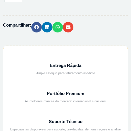
DE
METILA
1%
Compartilhar:
INDICADORA
AQUOSA
-
1L
quantidade
Entrega Rápida
Amplo estoque para faturamento imediato
Portfólio Premium
As melhores marcas do mercado internacional e nacional
Suporte Técnico
Especialistas disponíveis para suporte, tira-dúvidas, demonstrações e análise