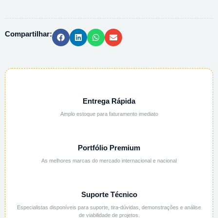
ACETONA
2/1
-
Compartilhar:
500ML
quantidade
Entrega Rápida
Amplo estoque para faturamento imediato
Portfólio Premium
As melhores marcas do mercado internacional e nacional
Suporte Técnico
Especialistas disponíveis para suporte, tira-dúvidas, demonstrações e análise
de viabilidade de projetos.