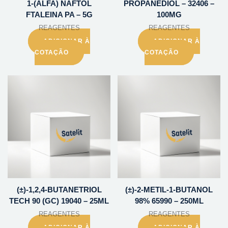
1-(ALFA) NAFTOL
PROPANEDIOL – 32406 –
FTALEINA PA – 5G
100MG
REAGENTES
REAGENTES
ADICIONAR À
ADICIONAR À
COTAÇÃO
COTAÇÃO
(±)-1,2,4-BUTANETRIOL
(±)-2-METIL-1-BUTANOL
TECH 90 (GC) 19040 – 25ML
98% 65990 – 250ML
REAGENTES
REAGENTES
ADICIONAR À
ADICIONAR À