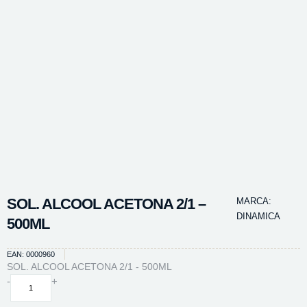
SOL. ALCOOL ACETONA 2/1 –
MARCA:
DINAMICA
500ML
EAN: 0000960
SOL. ALCOOL ACETONA 2/1 - 500ML
SOL.
-
+
ALCOOL