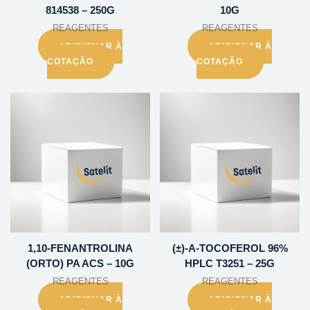
814538 – 250G
10G
REAGENTES
REAGENTES
ADICIONAR À
ADICIONAR À
COTAÇÃO
COTAÇÃO
1,10-FENANTROLINA
(±)-A-TOCOFEROL 96%
(ORTO) PA ACS – 10G
HPLC T3251 – 25G
REAGENTES
REAGENTES
ADICIONAR À
ADICIONAR À