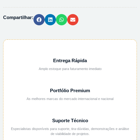
1/2
-
Compartilhar:
1L
quantidade
Entrega Rápida
Amplo estoque para faturamento imediato
Portfólio Premium
As melhores marcas do mercado internacional e nacional
Suporte Técnico
Especialistas disponíveis para suporte, tira-dúvidas, demonstrações e análise
de viabilidade de projetos.