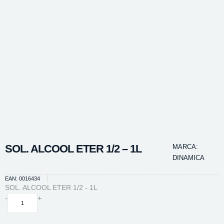
SOL. ALCOOL ETER 1/2 – 1L
MARCA:
DINAMICA
EAN: 0016434
SOL. ALCOOL ETER 1/2 - 1L
SOL.
-
+
ALCOOL
ETER