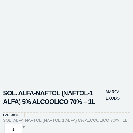
SOL. ALFA-NAFTOL (NAFTOL-1
MARCA:
EXODO
ALFA) 5% ALCOOLICO 70% – 1L
EAN: 38812
SOL. ALFA-NAFTOL (NAFTOL-1 ALFA) 5% ALCOOLICO 70% - 1L
SOL.
-
+
ALFA-