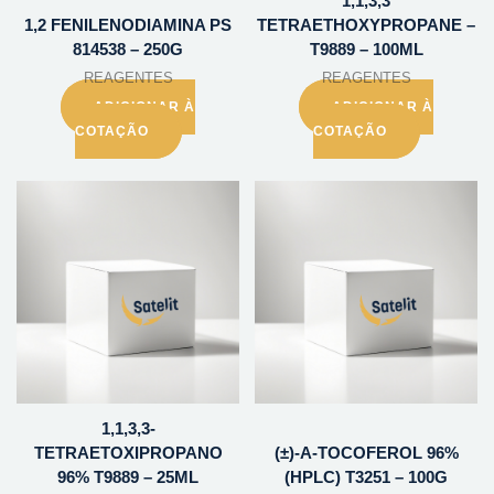
1,1,3,3
1,2 FENILENODIAMINA PS
TETRAETHOXYPROPANE –
814538 – 250G
T9889 – 100ML
REAGENTES
REAGENTES
ADICIONAR À
ADICIONAR À
COTAÇÃO
COTAÇÃO
1,1,3,3-
TETRAETOXIPROPANO
(±)-A-TOCOFEROL 96%
96% T9889 – 25ML
(HPLC) T3251 – 100G