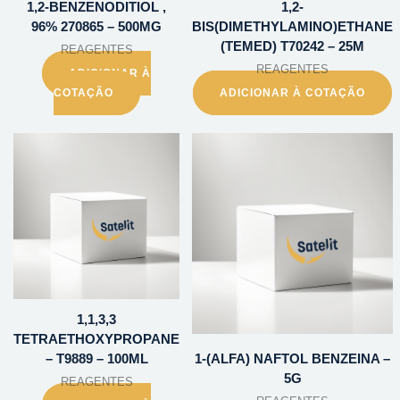
1,2-BENZENODITIOL ,
1,2-
96% 270865 – 500MG
BIS(DIMETHYLAMINO)ETHANE
(TEMED) T70242 – 25M
REAGENTES
REAGENTES
ADICIONAR À
COTAÇÃO
ADICIONAR À COTAÇÃO
1,1,3,3
TETRAETHOXYPROPANE
– T9889 – 100ML
1-(ALFA) NAFTOL BENZEINA –
5G
REAGENTES