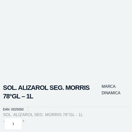
SOL. ALIZAROL SEG. MORRIS
MARCA:
DINAMICA
78°GL – 1L
EAN: 0025050
SOL. ALIZAROL SEG. MORRIS 78°GL - 1L
SOL.
-
+
ALIZAROL