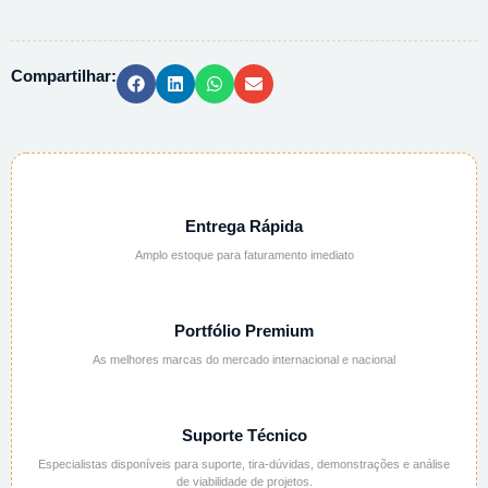
SEG.
MORRIS
78°GL
Compartilhar:
-
1L
quantidade
Entrega Rápida
Amplo estoque para faturamento imediato
Portfólio Premium
As melhores marcas do mercado internacional e nacional
Suporte Técnico
Especialistas disponíveis para suporte, tira-dúvidas, demonstrações e análise
de viabilidade de projetos.