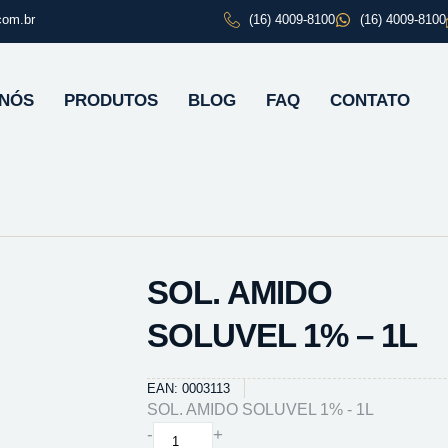
com.br
(16) 4009-8100
(16) 4009-8100
 NÓS
PRODUTOS
BLOG
FAQ
CONTATO
SOL. AMIDO
SOLUVEL 1% – 1L
EAN: 0003113
SOL. AMIDO SOLUVEL 1% - 1L
SOL.
-
+