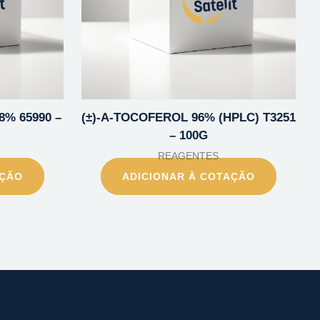
8% 65990 –
(±)-A-TOCOFEROL 96% (HPLC) T3251
– 100G
REAGENTES
AÇÃO
ADICIONAR À COTAÇÃO