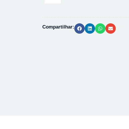
AMIDO
SOLUVEL
1%
-
Compartilhar:
1L
quantidade