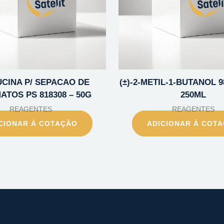
RUCINA P/ SEPACAO DE
(±)-2-METIL-1-BUTANOL 9
TOS PS 818308 – 50G
250ML
REAGENTES
REAGENTES
CIONAR À COTAÇÃO
ADICIONAR À COT