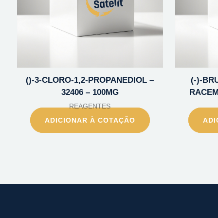
()-3-CLORO-1,2-PROPANEDIOL –
(-)-B
32406 – 100MG
RACEMA
REAGENTES
ADICIONAR À COTAÇÃO
ADI