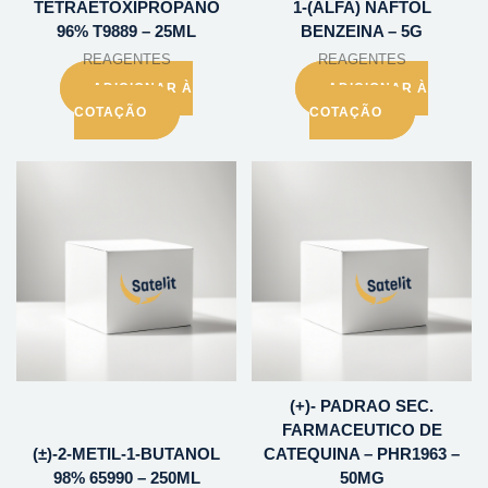
TETRAETOXIPROPANO
1-(ALFA) NAFTOL
96% T9889 – 25ML
BENZEINA – 5G
REAGENTES
REAGENTES
ADICIONAR À
ADICIONAR À
COTAÇÃO
COTAÇÃO
(+)- PADRAO SEC.
FARMACEUTICO DE
(±)-2-METIL-1-BUTANOL
CATEQUINA – PHR1963 –
98% 65990 – 250ML
50MG