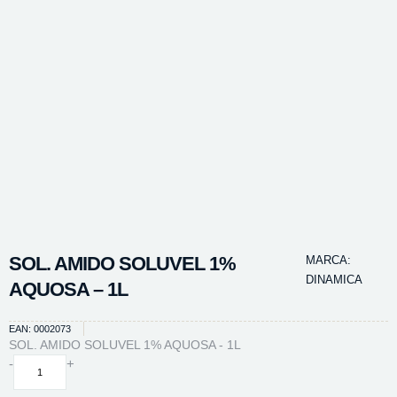
SOL. AMIDO SOLUVEL 1%
MARCA:
DINAMICA
AQUOSA – 1L
EAN: 0002073
SOL. AMIDO SOLUVEL 1% AQUOSA - 1L
SOL.
-
+
AMIDO