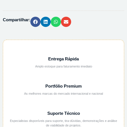
SOLUVEL
1%
AQUOSA
Compartilhar:
-
1L
quantidade
Entrega Rápida
Amplo estoque para faturamento imediato
Portfólio Premium
As melhores marcas do mercado internacional e nacional
Suporte Técnico
Especialistas disponíveis para suporte, tira-dúvidas, demonstrações e análise
de viabilidade de projetos.