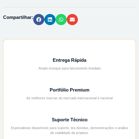
3%
-
Compartilhar:
1L
quantidade
Entrega Rápida
Amplo estoque para faturamento imediato
Portfólio Premium
As melhores marcas do mercado internacional e nacional
Suporte Técnico
Especialistas disponíveis para suporte, tira-dúvidas, demonstrações e análise
de viabilidade de projetos.