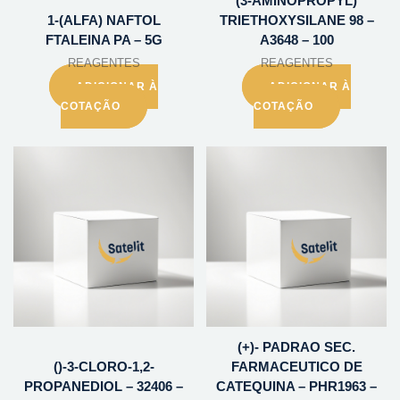
(3-AMINOPROPYL)
1-(ALFA) NAFTOL
TRIETHOXYSILANE 98 –
FTALEINA PA – 5G
A3648 – 100
REAGENTES
REAGENTES
ADICIONAR À
ADICIONAR À
COTAÇÃO
COTAÇÃO
(+)- PADRAO SEC.
()-3-CLORO-1,2-
FARMACEUTICO DE
PROPANEDIOL – 32406 –
CATEQUINA – PHR1963 –