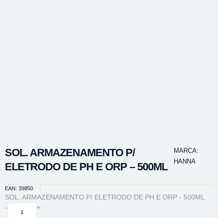
SOL. ARMAZENAMENTO P/
MARCA:
HANNA
ELETRODO DE PH E ORP – 500ML
EAN: 39850
SOL. ARMAZENAMENTO P/ ELETRODO DE PH E ORP - 500ML
SOL.
-
+
ARMAZENAMENTO