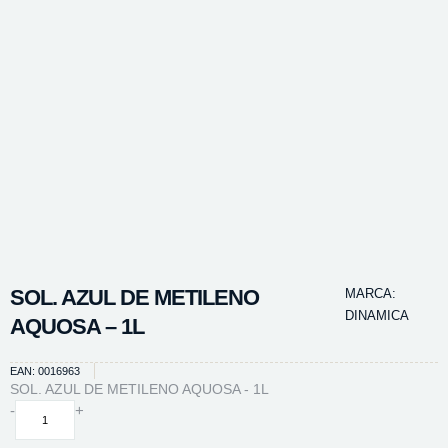
SOL. AZUL DE METILENO
MARCA:
DINAMICA
AQUOSA – 1L
EAN: 0016963
SOL. AZUL DE METILENO AQUOSA - 1L
SOL.
-
+
AZUL