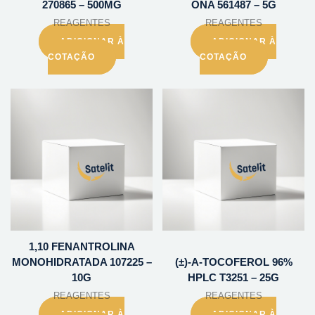
270865 – 500MG
ONA 561487 – 5G
REAGENTES
REAGENTES
ADICIONAR À
ADICIONAR À
COTAÇÃO
COTAÇÃO
1,10 FENANTROLINA
MONOHIDRATADA 107225 –
(±)-A-TOCOFEROL 96%
10G
HPLC T3251 – 25G
REAGENTES
REAGENTES
ADICIONAR À
ADICIONAR À