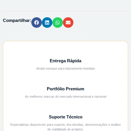
DE
METILENO
AQUOSA
Compartilhar:
-
1L
quantidade
Entrega Rápida
Amplo estoque para faturamento imediato
Portfólio Premium
As melhores marcas do mercado internacional e nacional
Suporte Técnico
Especialistas disponíveis para suporte, tira-dúvidas, demonstrações e análise
de viabilidade de projetos.