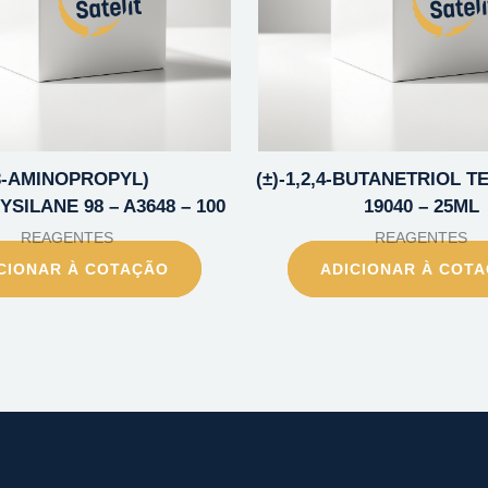
3-AMINOPROPYL)
(±)-1,2,4-BUTANETRIOL T
SILANE 98 – A3648 – 100
19040 – 25ML
REAGENTES
REAGENTES
CIONAR À COTAÇÃO
ADICIONAR À COT