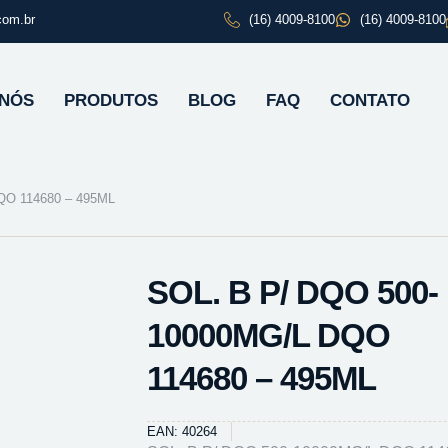
com.br
(16) 4009-8100
(16) 4009-8100
 NÓS
PRODUTOS
BLOG
FAQ
CONTATO
QO 114680 – 495ML
SOL. B P/ DQO 500-
10000MG/L DQO
114680 – 495ML
EAN: 40264