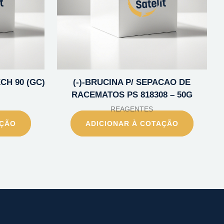
ECH 90 (GC)
(-)-BRUCINA P/ SEPACAO DE
RACEMATOS PS 818308 – 50G
REAGENTES
AÇÃO
ADICIONAR À COTAÇÃO