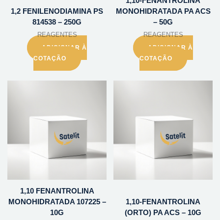
1,10-FENANTROLINA
1,2 FENILENODIAMINA PS
MONOHIDRATADA PA ACS
814538 – 250G
– 50G
REAGENTES
REAGENTES
ADICIONAR À
ADICIONAR À
COTAÇÃO
COTAÇÃO
1,10 FENANTROLINA
MONOHIDRATADA 107225 –
1,10-FENANTROLINA
10G
(ORTO) PA ACS – 10G