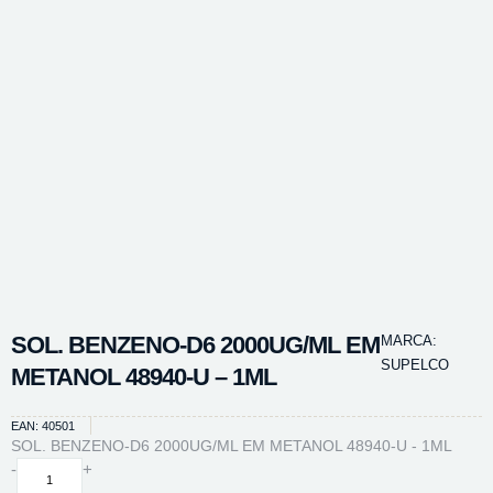
SOL. BENZENO-D6 2000UG/ML EM
MARCA:
SUPELCO
METANOL 48940-U – 1ML
EAN: 40501
SOL. BENZENO-D6 2000UG/ML EM METANOL 48940-U - 1ML
SOL.
-
+
BENZENO-