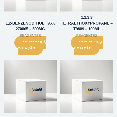
1,1,3,3
1,2-BENZENODITIOL , 96%
TETRAETHOXYPROPANE –
270865 – 500MG
T9889 – 100ML
REAGENTES
REAGENTES
ADICIONAR À
ADICIONAR À
COTAÇÃO
COTAÇÃO