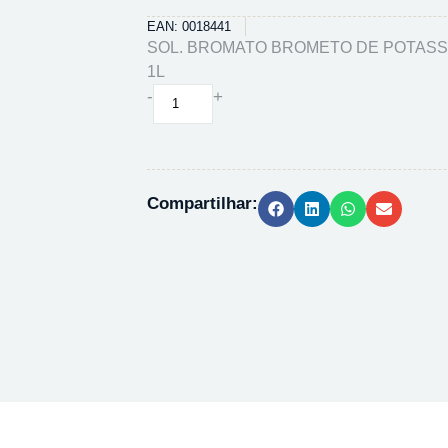
EAN: 0018441
SOL. BROMATO BROMETO DE POTASSIO
1L
SOL.
-
+
BROMATO
BROMETO
DE
POTASSIO
Compartilhar:
0,0247N
-
1L
quantidade