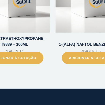
 TETRAETHOXYPROPANE –
T9889 – 100ML
1-(ALFA) NAFTOL BENZE
REAGENTES
REAGENTES
CIONAR À COTAÇÃO
ADICIONAR À COT