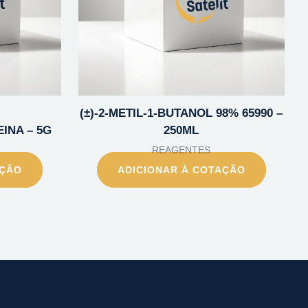
(±)-2-METIL-1-BUTANOL 98% 65990 –
INA – 5G
250ML
REAGENTES
AÇÃO
ADICIONAR À COTAÇÃO