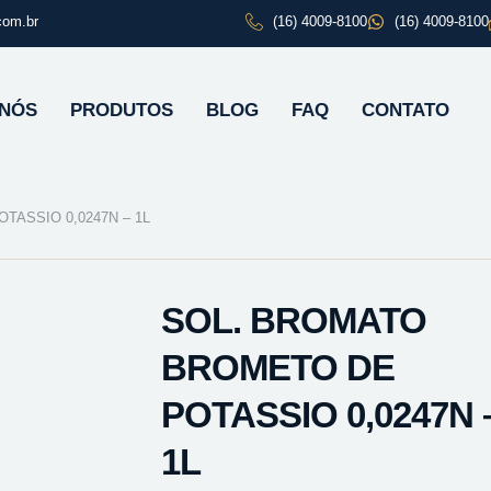
com.br
(16) 4009-8100
(16) 4009-8100
 NÓS
PRODUTOS
BLOG
FAQ
CONTATO
ASSIO 0,0247N – 1L
SOL. BROMATO
BROMETO DE
POTASSIO 0,0247N 
1L