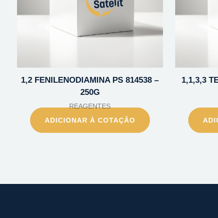
1,2 FENILENODIAMINA PS 814538 –
1,1,3,3
250G
REAGENTES
ADICIONAR À COTAÇÃO
ADI