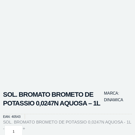
SOL. BROMATO BROMETO DE
MARCA:
DINAMICA
POTASSIO 0,0247N AQUOSA – 1L
EAN: 40543
SOL. BROMATO BROMETO DE POTASSIO 0,0247N AQUOSA - 1L
SOL.
-
+
BROMATO