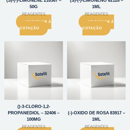
(S)-(-)-LIMONENE 218367 –
(S)-(-)-LIMONENO 62128 –
50G
1ML
REAGENTES
REAGENTES
ADICIONAR À
ADICIONAR À
COTAÇÃO
COTAÇÃO
()-3-CLORO-1,2-
PROPANEDIOL – 32406 –
(-)-OXIDO DE ROSA 83917 –
100MG
1ML
REAGENTES
REAGENTES