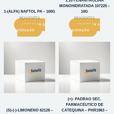
1,10 FENANTROLINA
MONOHIDRATADA 107225 –
1-(ALFA) NAFTOL PA – 100G
10G
REAGENTES
REAGENTES
ADICIONAR À
ADICIONAR À
COTAÇÃO
COTAÇÃO
(+)- PADRAO SEC.
FARMACEUTICO DE
(S)-(-)-LIMONENO 62128 –
CATEQUINA – PHR1963 –