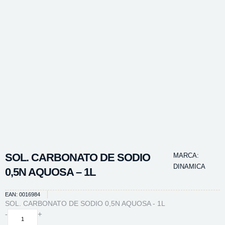
SOL. CARBONATO DE SODIO
MARCA:
DINAMICA
0,5N AQUOSA – 1L
EAN: 0016984
SOL. CARBONATO DE SODIO 0,5N AQUOSA - 1L
SOL.
-
+
CARBONATO