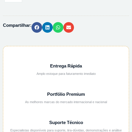
DE
SODIO
0,5N
Compartilhar:
AQUOSA
-
1L
quantidade
Entrega Rápida
Amplo estoque para faturamento imediato
Portfólio Premium
As melhores marcas do mercado internacional e nacional
Suporte Técnico
Especialistas disponíveis para suporte, tira-dúvidas, demonstrações e análise