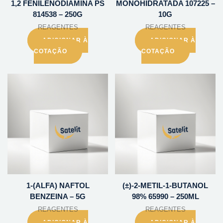
1,2 FENILENODIAMINA PS
MONOHIDRATADA 107225 –
814538 – 250G
10G
REAGENTES
REAGENTES
ADICIONAR À
ADICIONAR À
COTAÇÃO
COTAÇÃO
1-(ALFA) NAFTOL
(±)-2-METIL-1-BUTANOL
BENZEINA – 5G
98% 65990 – 250ML
REAGENTES
REAGENTES
ADICIONAR À
ADICIONAR À