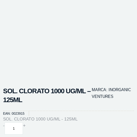
SOL. CLORATO 1000 UG/ML –
MARCA:
INORGANIC
VENTURES
125ML
EAN: 0023915
SOL. CLORATO 1000 UG/ML - 125ML
SOL.
-
+
CLORATO