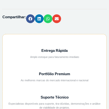
1000
UG/ML
-
Compartilhar:
125ML
quantidade
Entrega Rápida
Amplo estoque para faturamento imediato
Portfólio Premium
As melhores marcas do mercado internacional e nacional
Suporte Técnico
Especialistas disponíveis para suporte, tira-dúvidas, demonstrações e análise
de viabilidade de projetos.