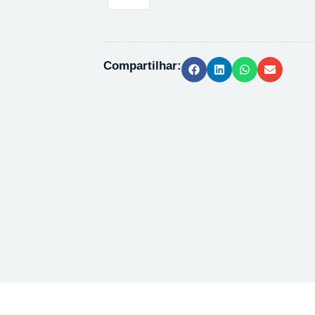
CLORETO
DE
BARIO
10%
Compartilhar:
-
1L
quantidade