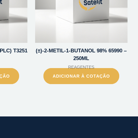
PLC) T3251
(±)-2-METIL-1-BUTANOL 98% 65990 –
250ML
REAGENTES
AÇÃO
ADICIONAR À COTAÇÃO