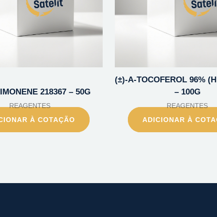
(±)-A-TOCOFEROL 96% (H
-LIMONENE 218367 – 50G
– 100G
REAGENTES
REAGENTES
CIONAR À COTAÇÃO
ADICIONAR À COT