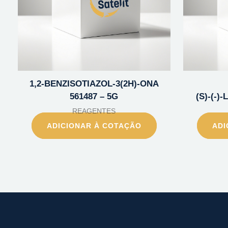
1,2-BENZISOTIAZOL-3(2H)-ONA
561487 – 5G
(S)-(-)
REAGENTES
ADICIONAR À COTAÇÃO
ADI