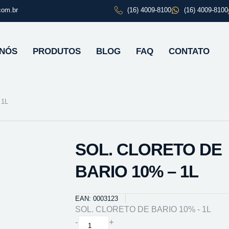
com.br
(16) 4009-8100
(16) 4009-8100
 NÓS
PRODUTOS
BLOG
FAQ
CONTATO
 1L
SOL. CLORETO DE
BARIO 10% – 1L
EAN: 0003123
SOL. CLORETO DE BARIO 10% - 1L
SOL.
-
+