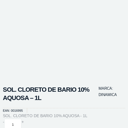
SOL. CLORETO DE BARIO 10%
MARCA:
DINAMICA
AQUOSA – 1L
EAN: 0016995
SOL. CLORETO DE BARIO 10% AQUOSA - 1L
SOL.
-
+
CLORETO