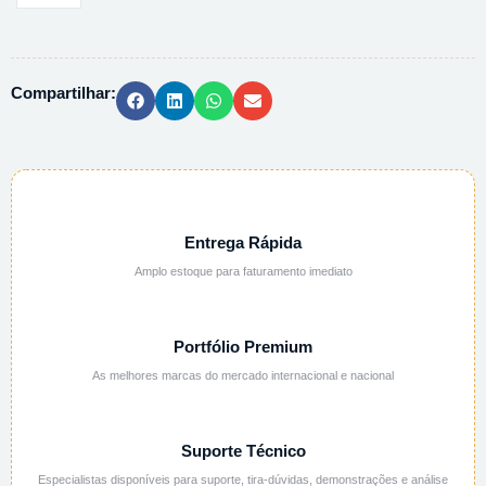
DE
BARIO
10%
Compartilhar:
AQUOSA
-
1L
quantidade
Entrega Rápida
Amplo estoque para faturamento imediato
Portfólio Premium
As melhores marcas do mercado internacional e nacional
Suporte Técnico
Especialistas disponíveis para suporte, tira-dúvidas, demonstrações e análise