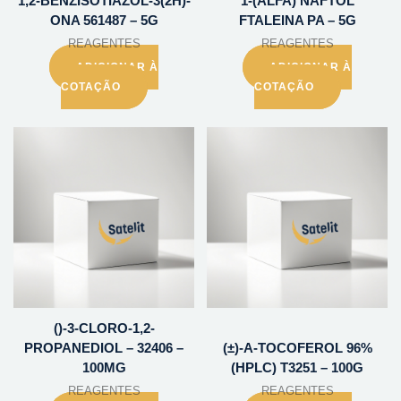
1,2-BENZISOTIAZOL-3(2H)-
1-(ALFA) NAFTOL
ONA 561487 – 5G
FTALEINA PA – 5G
REAGENTES
REAGENTES
ADICIONAR À
ADICIONAR À
COTAÇÃO
COTAÇÃO
()-3-CLORO-1,2-
PROPANEDIOL – 32406 –
(±)-A-TOCOFEROL 96%
100MG
(HPLC) T3251 – 100G
REAGENTES
REAGENTES