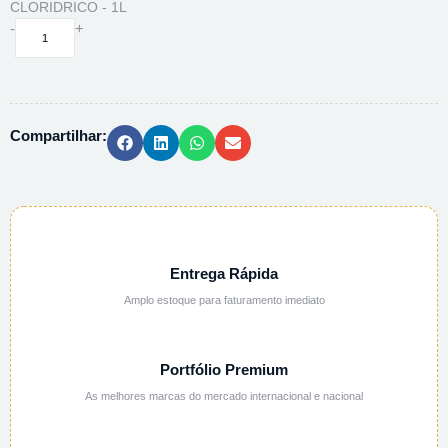
CLORIDRICO - 1L
SOL.
-
+
CLORETO
DE
ESTANHO
II
Compartilhar:
OSO
10%
EM
ACIDO
CLORIDRICO
-
1L
Entrega Rápida
quantidade
Amplo estoque para faturamento imediato
Portfólio Premium
As melhores marcas do mercado internacional e nacional