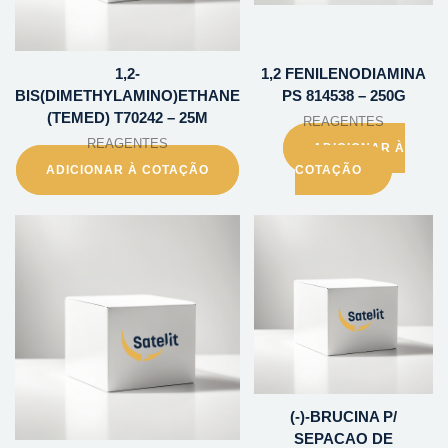
1,2-
1,2 FENILENODIAMINA
BIS(DIMETHYLAMINO)ETHANE
PS 814538 – 250G
(TEMED) T70242 – 25M
REAGENTES
REAGENTES
ADICIONAR À
ADICIONAR À COTAÇÃO
COTAÇÃO
(-)-BRUCINA P/
SEPACAO DE