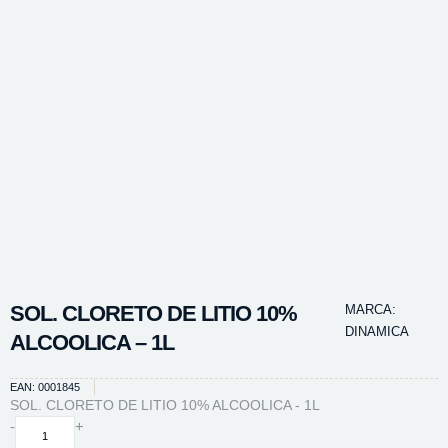
SOL. CLORETO DE LITIO 10%
MARCA:
DINAMICA
ALCOOLICA – 1L
EAN: 0001845
SOL. CLORETO DE LITIO 10% ALCOOLICA - 1L
SOL.
-
+
CLORETO