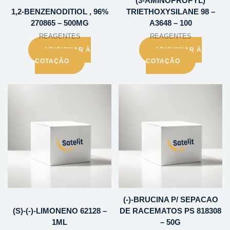
(3-AMINOPROPYL)
1,2-BENZENODITIOL , 96%
TRIETHOXYSILANE 98 –
270865 – 500MG
A3648 – 100
REAGENTES
REAGENTES
ADICIONAR À
ADICIONAR À
COTAÇÃO
COTAÇÃO
(-)-BRUCINA P/ SEPACAO
(S)-(-)-LIMONENO 62128 –
DE RACEMATOS PS 818308
1ML
– 50G