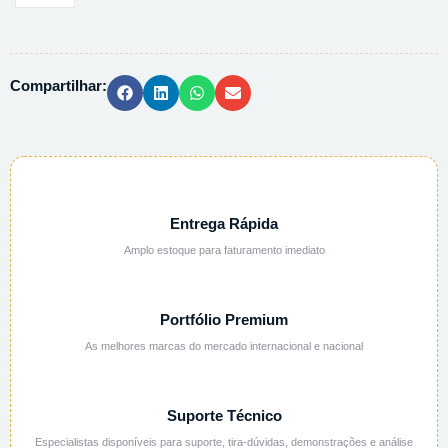
DE
LITIO
10%
Compartilhar:
ALCOOLICA
-
1L
quantidade
Entrega Rápida
Amplo estoque para faturamento imediato
Portfólio Premium
As melhores marcas do mercado internacional e nacional
Suporte Técnico
Especialistas disponíveis para suporte, tira-dúvidas, demonstrações e análise