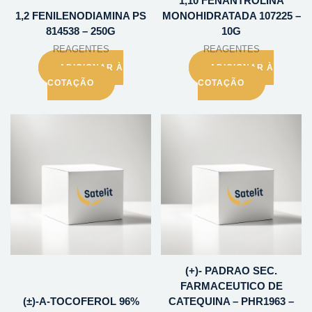
1,10 FENANTROLINA
1,2 FENILENODIAMINA PS
MONOHIDRATADA 107225 –
814538 – 250G
10G
REAGENTES
REAGENTES
ADICIONAR À
ADICIONAR À
COTAÇÃO
COTAÇÃO
(+)- PADRAO SEC.
FARMACEUTICO DE
(±)-A-TOCOFEROL 96%
CATEQUINA – PHR1963 –