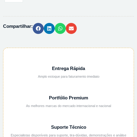
DE
LITIO
1M
Compartilhar:
ALCOOLICA
-
500ML
quantidade
Entrega Rápida
Amplo estoque para faturamento imediato
Portfólio Premium
As melhores marcas do mercado internacional e nacional
Suporte Técnico
Especialistas disponíveis para suporte, tira-dúvidas, demonstrações e análise