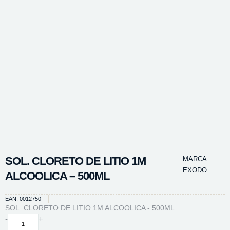
SOL. CLORETO DE LITIO 1M
MARCA:
EXODO
ALCOOLICA – 500ML
EAN: 0012750
SOL. CLORETO DE LITIO 1M ALCOOLICA - 500ML
SOL.
-
+
CLORETO