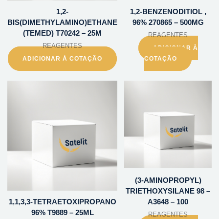
1,2-
1,2-BENZENODITIOL ,
BIS(DIMETHYLAMINO)ETHANE
96% 270865 – 500MG
(TEMED) T70242 – 25M
REAGENTES
REAGENTES
ADICIONAR À
ADICIONAR À COTAÇÃO
COTAÇÃO
(3-AMINOPROPYL)
TRIETHOXYSILANE 98 –
1,1,3,3-TETRAETOXIPROPANO
A3648 – 100
96% T9889 – 25ML
REAGENTES