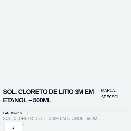
SOL. CLORETO DE LITIO 3M EM
MARCA:
SPECSOL
ETANOL – 500ML
EAN: 0020100
SOL. CLORETO DE LITIO 3M EM ETANOL - 500ML
SOL.
-
+
CLORETO