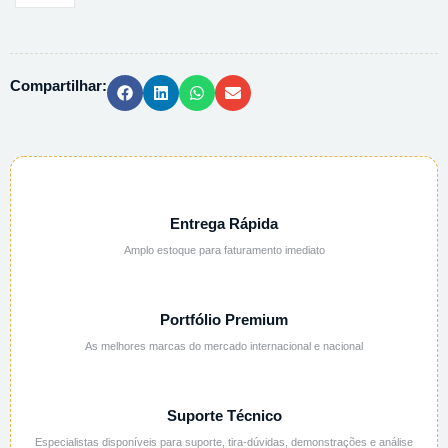
DE
LITIO
3M
Compartilhar:
EM
ETANOL
-
500ML
quantidade
Entrega Rápida
Amplo estoque para faturamento imediato
Portfólio Premium
As melhores marcas do mercado internacional e nacional
Suporte Técnico
Especialistas disponíveis para suporte, tira-dúvidas, demonstrações e análise