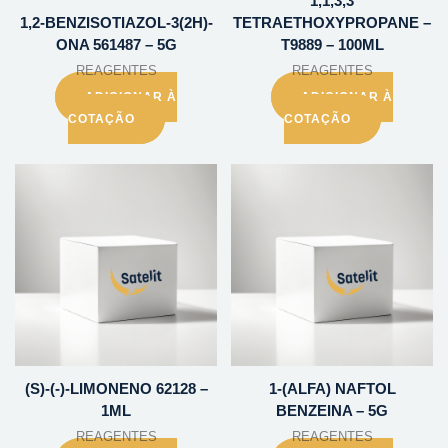
1,1,3,3
1,2-BENZISOTIAZOL-3(2H)-
TETRAETHOXYPROPANE –
ONA 561487 – 5G
T9889 – 100ML
REAGENTES
REAGENTES
ADICIONAR À
ADICIONAR À
COTAÇÃO
COTAÇÃO
(S)-(-)-LIMONENO 62128 –
1-(ALFA) NAFTOL
1ML
BENZEINA – 5G
REAGENTES
REAGENTES