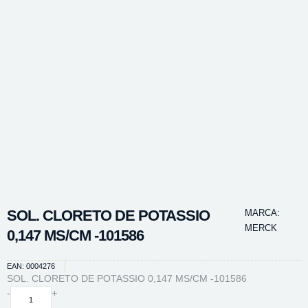
SOL. CLORETO DE POTASSIO
MARCA:
MERCK
0,147 MS/CM -101586
EAN: 0004276
SOL. CLORETO DE POTASSIO 0,147 MS/CM -101586
SOL.
-
+
CLORETO