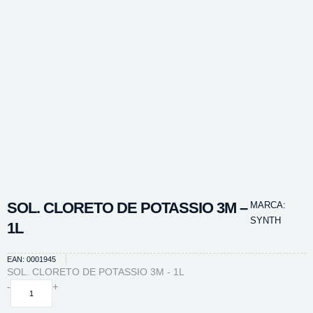
SOL. CLORETO DE POTASSIO 3M –
MARCA:
SYNTH
1L
EAN: 0001945
SOL. CLORETO DE POTASSIO 3M - 1L
SOL.
-
+
CLORETO