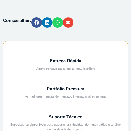
DE
POTASSIO
3M
Compartilhar:
-
1L
quantidade
Entrega Rápida
Amplo estoque para faturamento imediato
Portfólio Premium
As melhores marcas do mercado internacional e nacional
Suporte Técnico
Especialistas disponíveis para suporte, tira-dúvidas, demonstrações e análise
de viabilidade de projetos.