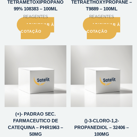
TETRAMETOXIPROPANO
TETRAETHOXYPROPANE –
99% 108383 – 100ML
T9889 – 100ML
REAGENTES
REAGENTES
ADICIONAR À
ADICIONAR À
COTAÇÃO
COTAÇÃO
(+)- PADRAO SEC.
FARMACEUTICO DE
()-3-CLORO-1,2-
CATEQUINA – PHR1963 –
PROPANEDIOL – 32406 –
50MG
100MG