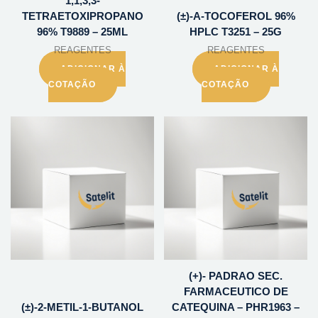
1,1,3,3-
TETRAETOXIPROPANO
(±)-A-TOCOFEROL 96%
96% T9889 – 25ML
HPLC T3251 – 25G
REAGENTES
REAGENTES
ADICIONAR À
ADICIONAR À
COTAÇÃO
COTAÇÃO
(+)- PADRAO SEC.
FARMACEUTICO DE
(±)-2-METIL-1-BUTANOL
CATEQUINA – PHR1963 –