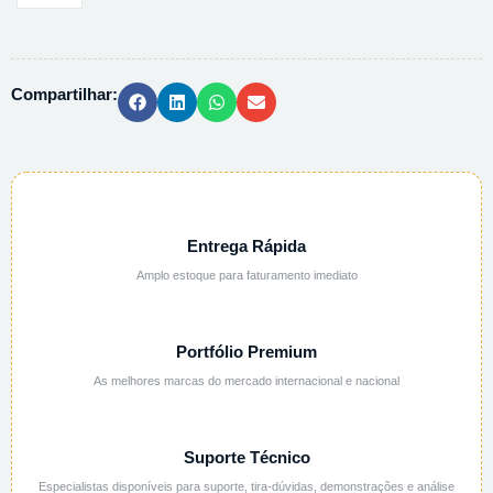
DE
POTASSIO
3M
Compartilhar:
(3N)
-
250ML
quantidade
Entrega Rápida
Amplo estoque para faturamento imediato
Portfólio Premium
As melhores marcas do mercado internacional e nacional
Suporte Técnico
Especialistas disponíveis para suporte, tira-dúvidas, demonstrações e análise