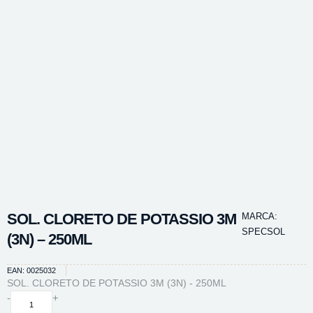
SOL. CLORETO DE POTASSIO 3M
MARCA:
SPECSOL
(3N) – 250ML
EAN: 0025032
SOL. CLORETO DE POTASSIO 3M (3N) - 250ML
SOL.
-
+
CLORETO