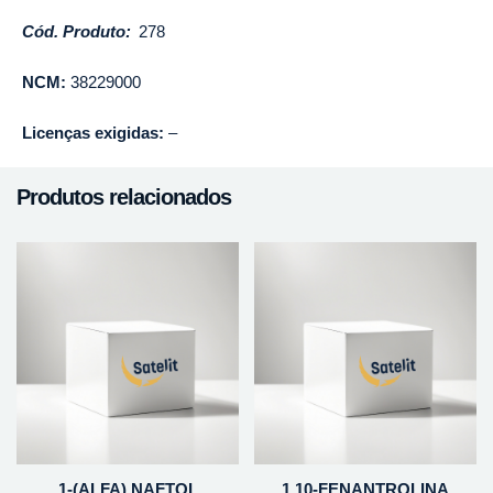
Cód. Produto:
278
NCM:
38229000
Licenças exigidas:
–
Produtos relacionados
1-(ALFA) NAFTOL
1,10-FENANTROLINA