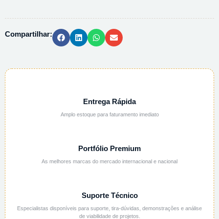
PH
7,00
20°C
Compartilhar:
109439
-
1L
quantidade
Entrega Rápida
Amplo estoque para faturamento imediato
Portfólio Premium
As melhores marcas do mercado internacional e nacional
Suporte Técnico
Especialistas disponíveis para suporte, tira-dúvidas, demonstrações e análise
de viabilidade de projetos.