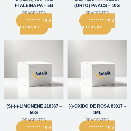
FTALEINA PA – 5G
(ORTO) PA ACS – 10G
REAGENTES
REAGENTES
ADICIONAR À
ADICIONAR À
COTAÇÃO
COTAÇÃO
(S)-(-)-LIMONENE 218367 –
(-)-OXIDO DE ROSA 83917 –
50G
1ML
REAGENTES
REAGENTES
ADICIONAR À
ADICIONAR À