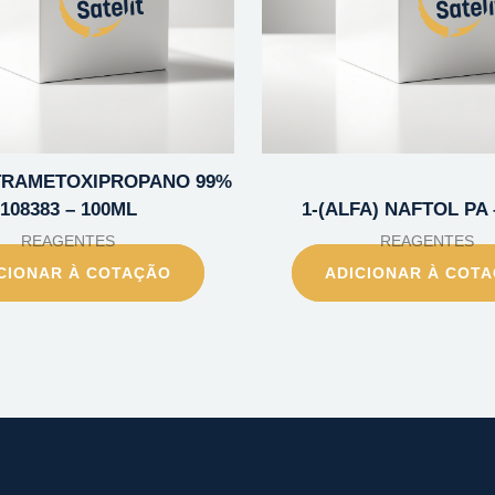
TETRAMETOXIPROPANO 99%
108383 – 100ML
1-(ALFA) NAFTOL PA 
REAGENTES
REAGENTES
CIONAR À COTAÇÃO
ADICIONAR À COT