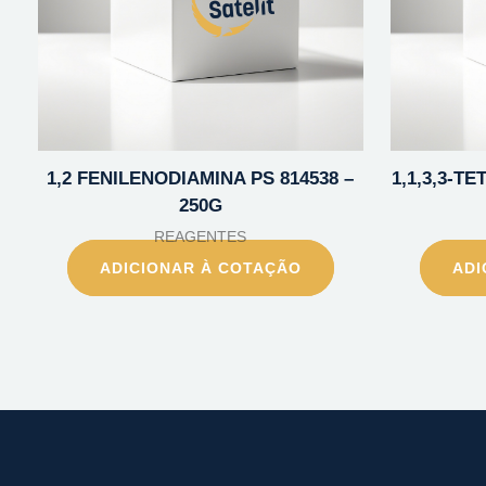
1,2 FENILENODIAMINA PS 814538 –
1,1,3,3-
250G
REAGENTES
ADICIONAR À COTAÇÃO
ADI