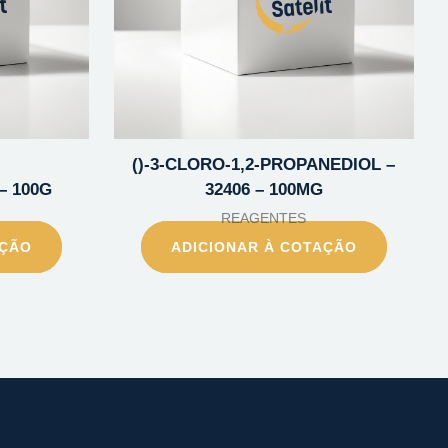
()-3-CLORO-1,2-PROPANEDIOL –
– 100G
32406 – 100MG
REAGENTES
AÇÃO
ADICIONAR À COTAÇÃO