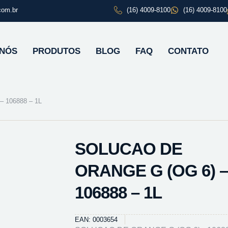
com.br
(16) 4009-8100
(16) 4009-8100
 NÓS
PRODUTOS
BLOG
FAQ
CONTATO
 106888 – 1L
SOLUCAO DE
ORANGE G (OG 6) –
106888 – 1L
EAN: 0003654