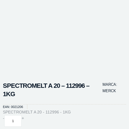
SPECTROMELT A 20 – 112996 –
MARCA:
MERCK
1KG
EAN: 0021206
SPECTROMELT A 20 - 112996 - 1KG
SPECTROMELT
-
+
A