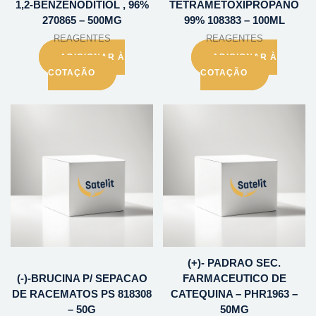
1,2-BENZENODITIOL , 96%
TETRAMETOXIPROPANO
270865 – 500MG
99% 108383 – 100ML
REAGENTES
REAGENTES
ADICIONAR À
ADICIONAR À
COTAÇÃO
COTAÇÃO
(+)- PADRAO SEC.
(-)-BRUCINA P/ SEPACAO
FARMACEUTICO DE
DE RACEMATOS PS 818308
CATEQUINA – PHR1963 –
– 50G
50MG