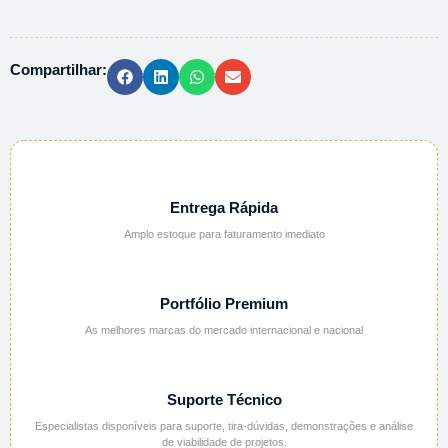
20
-
112996
Compartilhar:
-
1KG
quantidade
Entrega Rápida
Amplo estoque para faturamento imediato
Portfólio Premium
As melhores marcas do mercado internacional e nacional
Suporte Técnico
Especialistas disponíveis para suporte, tira-dúvidas, demonstrações e análise
de viabilidade de projetos.