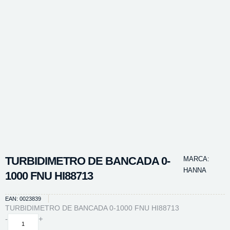
TURBIDIMETRO DE BANCADA 0-
MARCA:
HANNA
1000 FNU HI88713
EAN: 0023839
TURBIDIMETRO DE BANCADA 0-1000 FNU HI88713
TURBIDIMETRO
-
+
DE