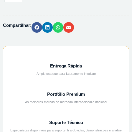
BANCADA
0-
1000
Compartilhar:
FNU
HI88713
quantidade
Entrega Rápida
Amplo estoque para faturamento imediato
Portfólio Premium
As melhores marcas do mercado internacional e nacional
Suporte Técnico
Especialistas disponíveis para suporte, tira-dúvidas, demonstrações e análise