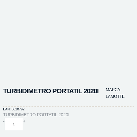
TURBIDIMETRO PORTATIL 2020I
MARCA:
LAMOTTE
EAN: 0020792
TURBIDIMETRO PORTATIL 2020I
TURBIDIMETRO
-
+
PORTATIL
2020I