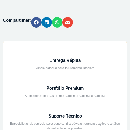
METILA
PA
ACS
Compartilhar:
-
25G
quantidade
Entrega Rápida
Amplo estoque para faturamento imediato
Portfólio Premium
As melhores marcas do mercado internacional e nacional
Suporte Técnico
Especialistas disponíveis para suporte, tira-dúvidas, demonstrações e análise
de viabilidade de projetos.