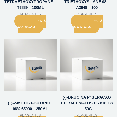
TETRAETHOXYPROPANE –
TRIETHOXYSILANE 98 –
T9889 – 100ML
A3648 – 100
REAGENTES
REAGENTES
ADICIONAR À
ADICIONAR À
COTAÇÃO
COTAÇÃO
(-)-BRUCINA P/ SEPACAO
(±)-2-METIL-1-BUTANOL
DE RACEMATOS PS 818308
98% 65990 – 250ML
– 50G
REAGENTES
REAGENTES