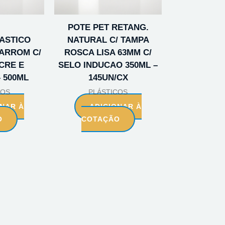
POTE PET RETANG.
ASTICO
NATURAL C/ TAMPA
MARROM C/
ROSCA LISA 63MM C/
CRE E
SELO INDUCAO 350ML –
 500ML
145UN/CX
COS
PLÁSTICOS
ONAR À
ADICIONAR À
O
COTAÇÃO