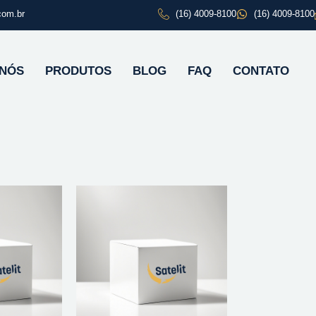
com.br
(16) 4009-8100
(16) 4009-8100
 NÓS
PRODUTOS
BLOG
FAQ
CONTATO