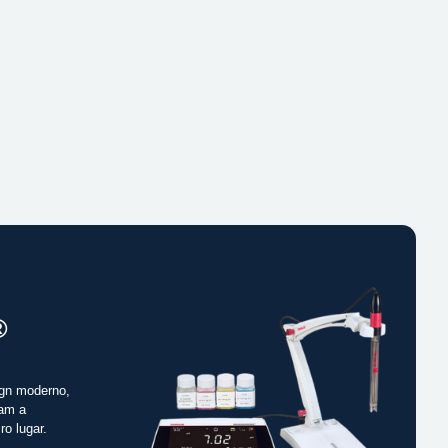
®
gn moderno,
cam a
ro lugar.