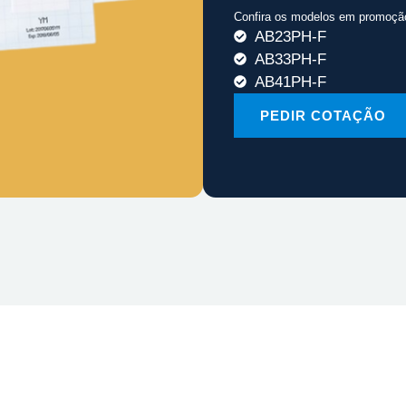
Confira os modelos em promoçã
AB23PH-F
AB33PH-F
AB41PH-F
PEDIR COTAÇÃO