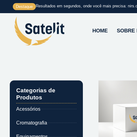
Ir
Resultados em segundos, onde você mais precisa: nirs.
Destaque
para
o
conteúdo
HOME
SOBRE
Categorias de
Produtos
Acessórios
Cromatografia
Equipamentos