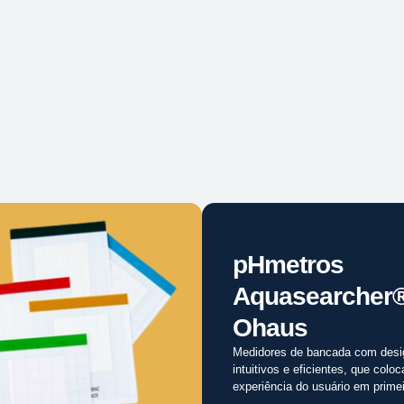
pHmetros
Aquasearcher
Ohaus
Medidores de bancada com desi
intuitivos e eficientes, que colo
experiência do usuário em primei