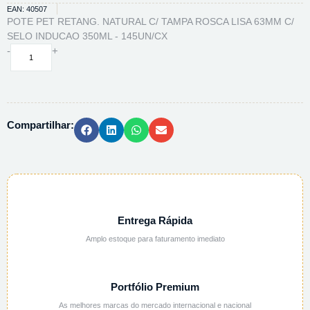
EAN: 40507
POTE PET RETANG. NATURAL C/ TAMPA ROSCA LISA 63MM C/
SELO INDUCAO 350ML - 145UN/CX
POTE
-
+
PET
RETANG.
NATURAL
C/
Compartilhar:
TAMPA
ROSCA
LISA
63MM
C/
SELO
INDUCAO
Entrega Rápida
350ML
Amplo estoque para faturamento imediato
-
145UN/CX
quantidade
Portfólio Premium
As melhores marcas do mercado internacional e nacional