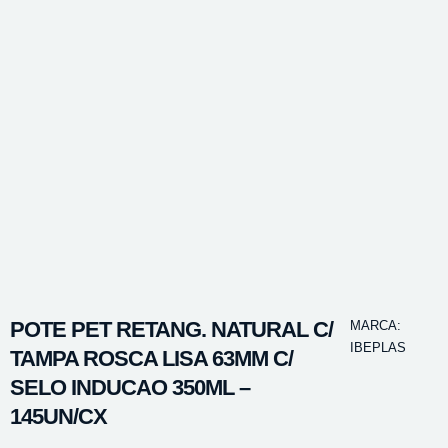
POTE PET RETANG. NATURAL C/
MARCA:
IBEPLAS
TAMPA ROSCA LISA 63MM C/
SELO INDUCAO 350ML –
145UN/CX