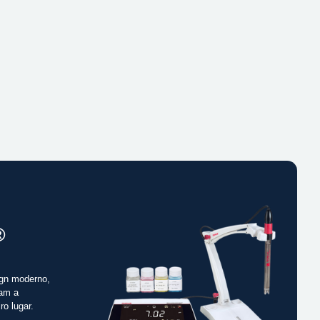
®
gn moderno,
cam a
ro lugar.