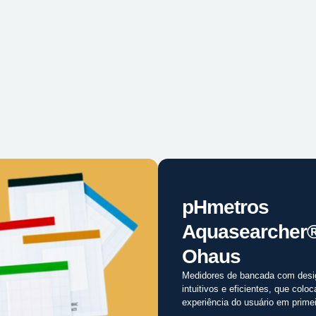
pHmetros
Aquasearcher
Ohaus
Medidores de bancada com desi
intuitivos e eficientes, que colo
experiência do usuário em primei