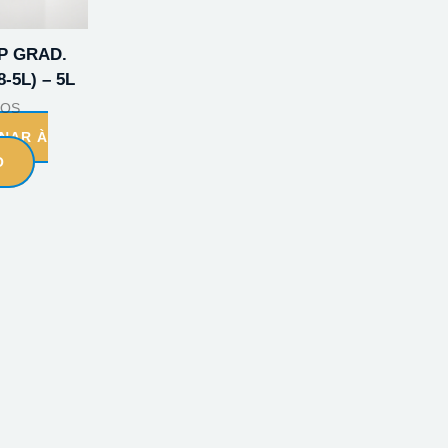
P GRAD.
-5L) – 5L
COS
ONAR À
O