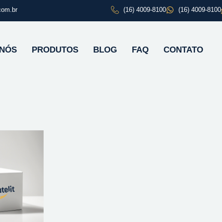
com.br
(16) 4009-8100
(16) 4009-8100
 NÓS
PRODUTOS
BLOG
FAQ
CONTATO