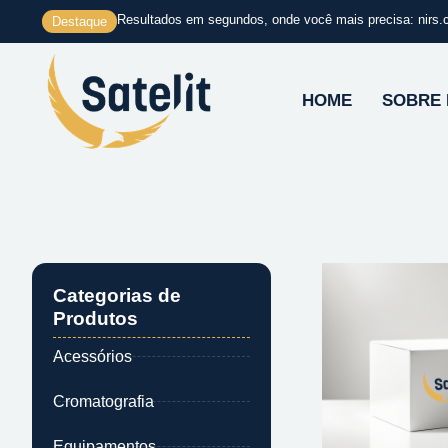
Ir
Resultados em segundos, onde você mais precisa: nirs.
Destaque
para
o
conteúdo
HOME
SOBRE
Categorias de
Produtos
Acessórios
Cromatografia
Equipamentos