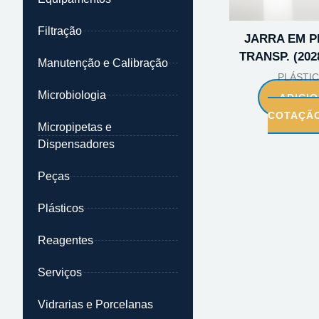
Filtração
JARRA EM P
TRANSP. (2028
Manutenção e Calibração
PLÁSTI
Microbiologia
ADICI
COTAÇÃ
Micropipetas e
Dispensadores
Peças
Plásticos
Reagentes
Serviços
Vidrarias e Porcelanas