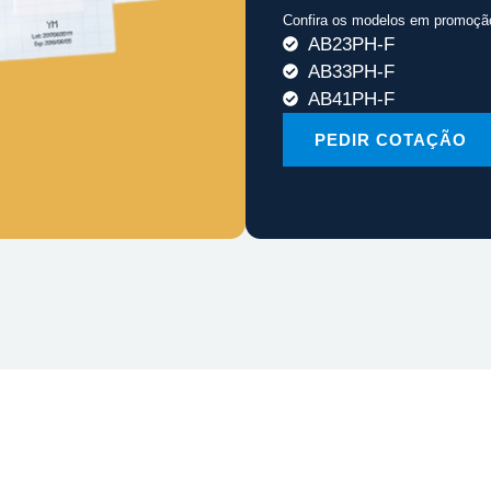
Confira os modelos em promoçã
AB23PH-F
AB33PH-F
AB41PH-F
PEDIR COTAÇÃO