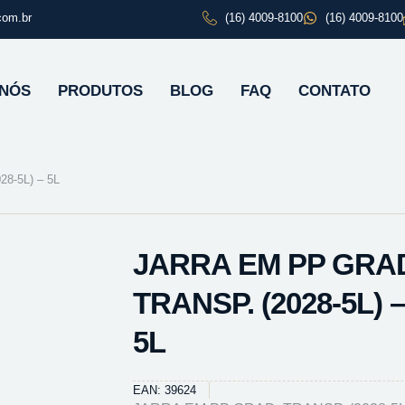
com.br
(16) 4009-8100
(16) 4009-8100
 NÓS
PRODUTOS
BLOG
FAQ
CONTATO
8-5L) – 5L
JARRA EM PP GRA
TRANSP. (2028-5L) –
5L
EAN: 39624