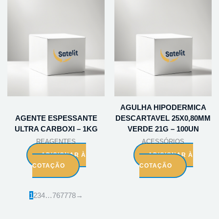
AGULHA HIPODERMICA
AGENTE ESPESSANTE
DESCARTAVEL 25X0,80MM
ULTRA CARBOXI – 1KG
VERDE 21G – 100UN
REAGENTES
ACESSÓRIOS
ADICIONAR À
ADICIONAR À
COTAÇÃO
COTAÇÃO
1
2
3
4
…
76
77
78
→