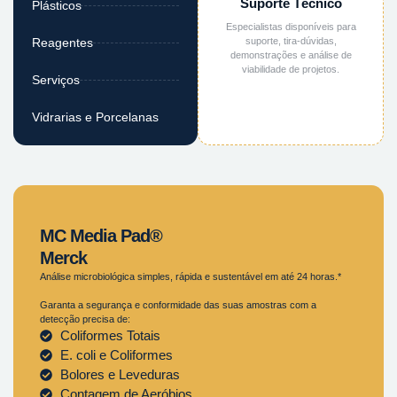
Suporte Técnico
Plásticos
Especialistas disponíveis para
suporte, tira-dúvidas,
Reagentes
demonstrações e análise de
viabilidade de projetos.
Serviços
Vidrarias e Porcelanas
MC Media Pad®
Merck
Análise microbiológica simples, rápida e sustentável em até 24 horas.*
Garanta a segurança e conformidade das suas amostras com a
detecção precisa de:
Coliformes Totais
E. coli e Coliformes
Bolores e Leveduras
Contagem de Aeróbios