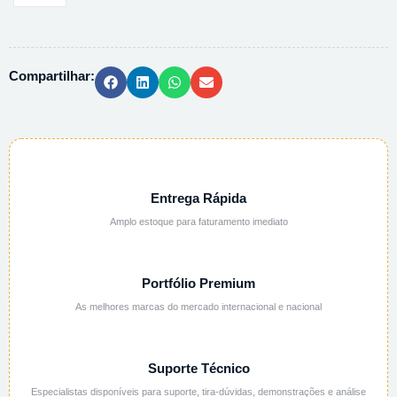
JUNTA
MACHO
24/40
Compartilhar:
quantidade
Entrega Rápida
Amplo estoque para faturamento imediato
Portfólio Premium
As melhores marcas do mercado internacional e nacional
Suporte Técnico
Especialistas disponíveis para suporte, tira-dúvidas, demonstrações e análise