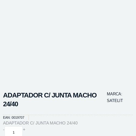
ADAPTADOR C/ JUNTA MACHO
MARCA:
SATELIT
24/40
EAN: 0019707
ADAPTADOR C/ JUNTA MACHO 24/40
ADAPTADOR
-
+
C/