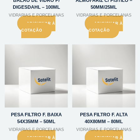
BALAO DE VIDRO P/
ALMOFARIZ C/ PISTILO –
DIGESDAHL – 100ML
50MM/25ML
VIDRARIAS E PORCELANAS
VIDRARIAS E PORCELANAS
ADICIONAR À
ADICIONAR À
COTAÇÃO
COTAÇÃO
PESA FILTRO F. BAIXA
PESA FILTRO F. ALTA
54X35MM – 50ML
40X80MM – 80ML
VIDRARIAS E PORCELANAS
VIDRARIAS E PORCELANAS
ADICIONAR À
ADICIONAR À