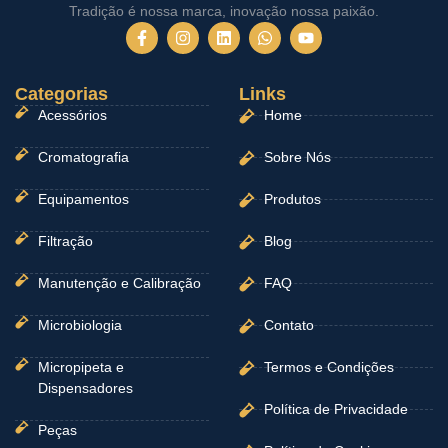
Tradição é nossa marca, inovação nossa paixão.
F
I
L
W
Y
a
n
i
h
o
c
s
n
a
u
e
t
k
t
t
Categorias
b
a
e
Links
s
u
o
g
d
a
b
Acessórios
Home
o
r
i
p
e
k
a
n
p
-
m
Cromatografia
Sobre Nós
f
Equipamentos
Produtos
Filtração
Blog
Manutenção e Calibração
FAQ
Microbiologia
Contato
Micropipeta e
Termos e Condições
Dispensadores
Política de Privacidade
Peças