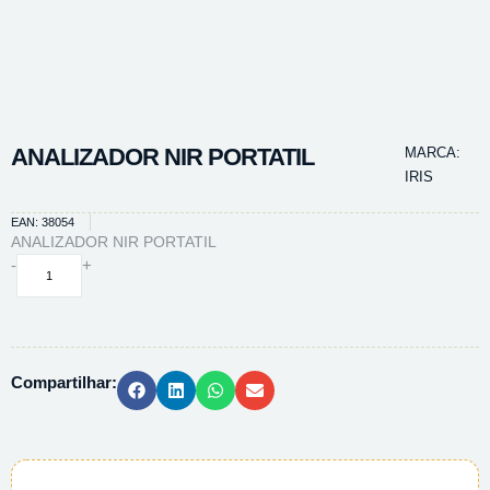
ANALIZADOR NIR PORTATIL
MARCA:
IRIS
EAN: 38054
ANALIZADOR NIR PORTATIL
ANALIZADOR
-
+
NIR
PORTATIL
quantidade
Compartilhar: