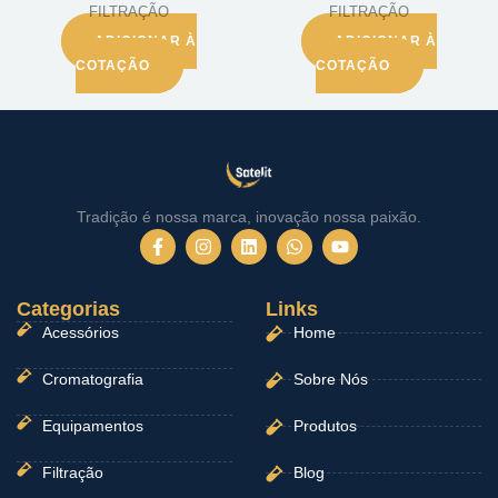
FILTRAÇÃO
FILTRAÇÃO
ADICIONAR À
ADICIONAR À
COTAÇÃO
COTAÇÃO
Tradição é nossa marca, inovação nossa paixão.
F
I
L
W
Y
a
n
i
h
o
c
s
n
a
u
e
t
k
t
t
Categorias
b
a
e
Links
s
u
o
g
d
a
b
Acessórios
Home
o
r
i
p
e
k
a
n
p
-
m
Cromatografia
Sobre Nós
f
Equipamentos
Produtos
Filtração
Blog