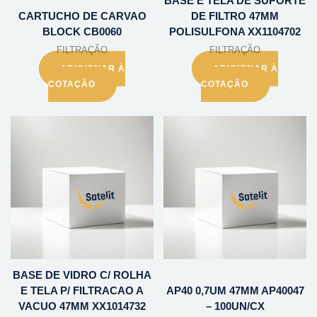
BASE E TELA DE SUPORTE
CARTUCHO DE CARVAO
DE FILTRO 47MM
BLOCK CB0060
POLISULFONA XX1104702
FILTRAÇÃO
FILTRAÇÃO
ADICIONAR À
ADICIONAR À
COTAÇÃO
COTAÇÃO
BASE DE VIDRO C/ ROLHA
E TELA P/ FILTRACAO A
AP40 0,7UM 47MM AP40047
VACUO 47MM XX1014732
– 100UN/CX