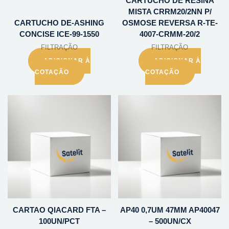
CARTUCHO DE RESINA
MISTA CRRM20/2NN P/
CARTUCHO DE-ASHING
OSMOSE REVERSA R-TE-
CONCISE ICE-99-1550
4007-CRMM-20/2
FILTRAÇÃO
FILTRAÇÃO
ADICIONAR À
ADICIONAR À
COTAÇÃO
COTAÇÃO
CARTAO QIACARD FTA –
AP40 0,7UM 47MM AP40047
100UN/PCT
– 500UN/CX