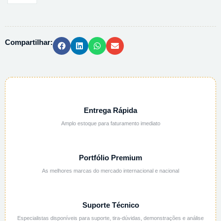
0,22UM
LAGL04TP6
-
Compartilhar:
6UN/CX
quantidade
Entrega Rápida
Amplo estoque para faturamento imediato
Portfólio Premium
As melhores marcas do mercado internacional e nacional
Suporte Técnico
Especialistas disponíveis para suporte, tira-dúvidas, demonstrações e análise