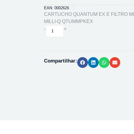
EAN: 0002626
CARTUCHO QUANTUM EX E FILTRO MIL
MILLI-Q QTUMMPKEX
CARTUCHO
-
+
QUANTUM
EX
E
FILTRO
Compartilhar:
MILLIPAK
P/
MILLI-
Q
QTUMMPKEX
quantidade