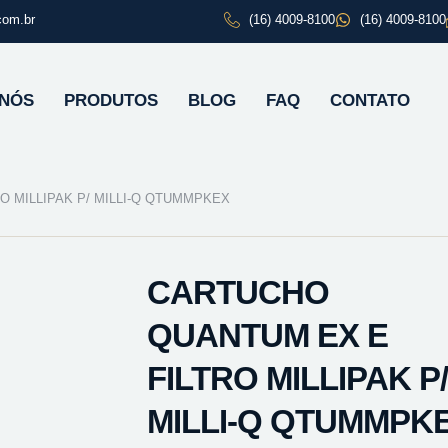
com.br
(16) 4009-8100
(16) 4009-8100
 NÓS
PRODUTOS
BLOG
FAQ
CONTATO
 MILLIPAK P/ MILLI-Q QTUMMPKEX
CARTUCHO
QUANTUM EX E
FILTRO MILLIPAK P/
MILLI-Q QTUMMPK