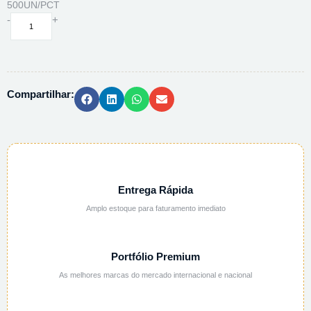
500UN/PCT
ENVELOPE
-
+
AMOSTRA
TESTEMUNHA
ANP
C/
Compartilhar:
BOLSA
26X36
-
500UN/PCT
quantidade
Entrega Rápida
Amplo estoque para faturamento imediato
Portfólio Premium
As melhores marcas do mercado internacional e nacional