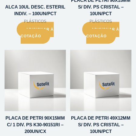
PLACA DE PETRI 90X15MM
ALCA 10UL DESC. ESTERIL
S/ DIV. PS CRISTAL –
INDIV. – 100UN/PCT
10UN/PCT
PLÁSTICOS
PLÁSTICOS
ADICIONAR À
ADICIONAR À
COTAÇÃO
COTAÇÃO
PLACA DE PETRI 90X15MM
PLACA DE PETRI 49X12MM
C/ 1 DIV. PS K30-90151RI –
S/ DIV. PS CRISTAL –
200UN/CX
10UN/PCT