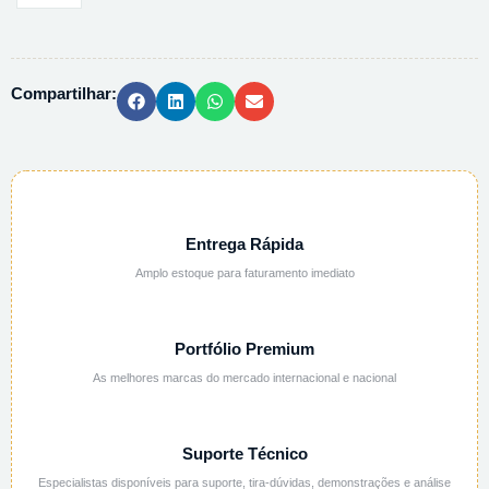
ESTERILIZACAO
150X270MM
-
Compartilhar:
100UN/PCT
quantidade
Entrega Rápida
Amplo estoque para faturamento imediato
Portfólio Premium
As melhores marcas do mercado internacional e nacional
Suporte Técnico
Especialistas disponíveis para suporte, tira-dúvidas, demonstrações e análise