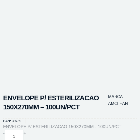
ENVELOPE P/ ESTERILIZACAO
MARCA:
AMCLEAN
150X270MM – 100UN/PCT
EAN: 39739
ENVELOPE P/ ESTERILIZACAO 150X270MM - 100UN/PCT
ENVELOPE
-
+
P/