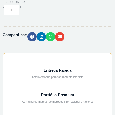
E - 100UN/CX
FILTRO
-
+
P/
SERINGA
PES
0,22UM
Compartilhar:
25MM
ESTERIL
K18-
2522PES-
E
-
100UN/CX
Entrega Rápida
quantidade
Amplo estoque para faturamento imediato
Portfólio Premium
As melhores marcas do mercado internacional e nacional