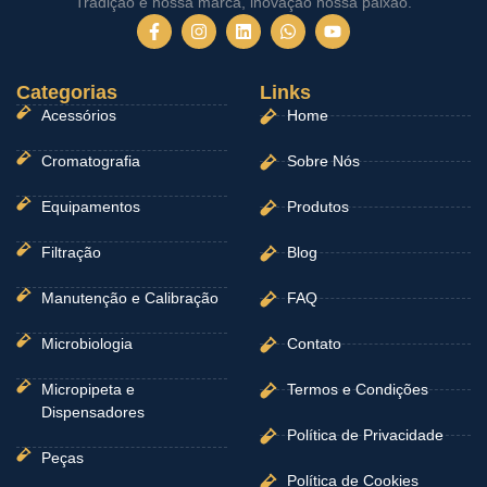
Tradição é nossa marca, inovação nossa paixão.
F
I
L
W
Y
a
n
i
h
o
c
s
n
a
u
e
t
k
t
t
Categorias
b
a
e
Links
s
u
o
g
d
a
b
Acessórios
Home
o
r
i
p
e
k
a
n
p
-
m
Cromatografia
Sobre Nós
f
Equipamentos
Produtos
Filtração
Blog
Manutenção e Calibração
FAQ
Microbiologia
Contato
Micropipeta e
Termos e Condições
Dispensadores
Política de Privacidade
Peças
Política de Cookies