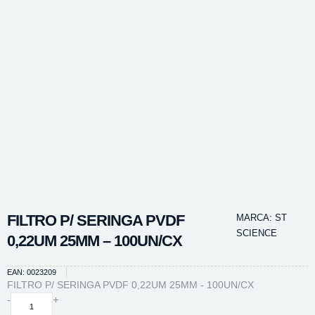
FILTRO P/ SERINGA PVDF
MARCA:
ST
SCIENCE
0,22UM 25MM – 100UN/CX
EAN: 0023209
FILTRO P/ SERINGA PVDF 0,22UM 25MM - 100UN/CX
FILTRO
-
+
P/