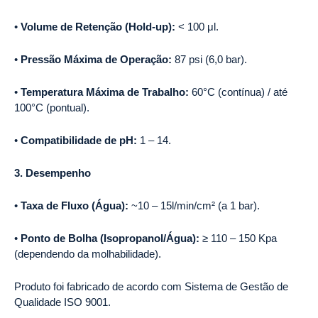
•
Volume de Retenção (Hold-up):
< 100 μl.
•
Pressão Máxima de Operação:
87 psi (6,0 bar).
•
Temperatura Máxima de Trabalho:
60°C (contínua) / até
100°C (pontual).
•
Compatibilidade de pH:
1 – 14.
3. Desempenho
•
Taxa de Fluxo (Água):
~10 – 15l/min/cm² (a 1 bar).
•
Ponto de Bolha (Isopropanol/Água):
≥ 110 – 150 Kpa
(dependendo da molhabilidade).
Produto foi fabricado de acordo com Sistema de Gestão de
Qualidade ISO 9001.