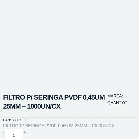
FILTRO P/ SERINGA PVDF 0,45UM
MARCA:
QHANTYC
25MM – 1000UN/CX
EAN: 38603
FILTRO P/ SERINGA PVDF 0,45UM 25MM - 1000UN/CX
FILTRO
-
+
P/