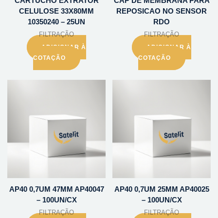
CARTUCHO EXTRATOR
CAP DE MEMBRANA PARA
CELULOSE 33X80MM
REPOSICAO NO SENSOR
10350240 – 25UN
RDO
FILTRAÇÃO
FILTRAÇÃO
ADICIONAR À
ADICIONAR À
COTAÇÃO
COTAÇÃO
AP40 0,7UM 47MM AP40047
AP40 0,7UM 25MM AP40025
– 100UN/CX
– 100UN/CX
FILTRAÇÃO
FILTRAÇÃO